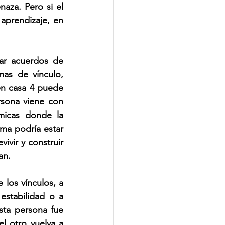
aza. Pero si el 
aprendizaje, en 
ar acuerdos de 
as de vínculo, 
n casa 4 puede 
sona viene con 
micas donde la 
lma podría estar 
ivir y construir 
an.
los vínculos, a 
stabilidad o a 
ta persona fue 
l otro vuelva a 