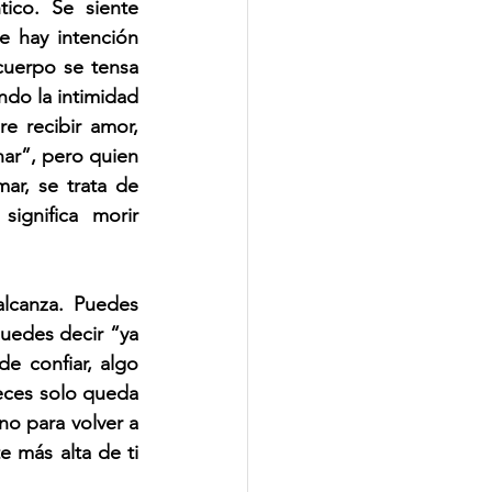
co. Se siente 
 hay intención 
uerpo se tensa 
do la intimidad 
e recibir amor, 
ar”, pero quien 
r, se trata de 
gnifica morir 
lcanza. Puedes 
uedes decir “ya 
 confiar, algo 
eces solo queda 
no para volver a 
 más alta de ti 