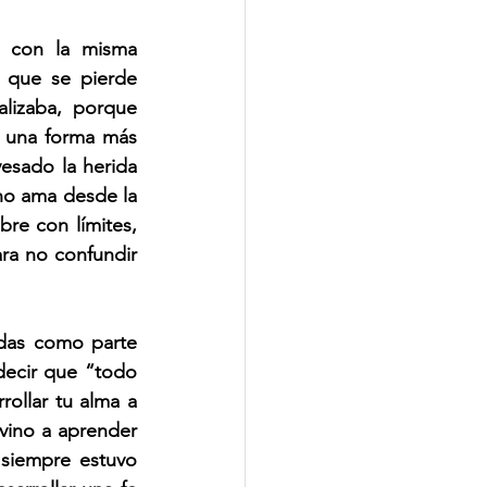
 con la misma 
 que se pierde 
lizaba, porque 
 una forma más 
sado la herida 
no ama desde la 
re con límites, 
a no confundir 
adas como parte 
decir que “todo 
ollar tu alma a 
vino a aprender 
siempre estuvo 