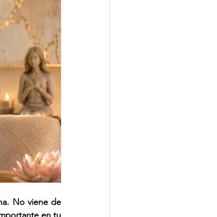
na. No viene de 
mportante en tu 