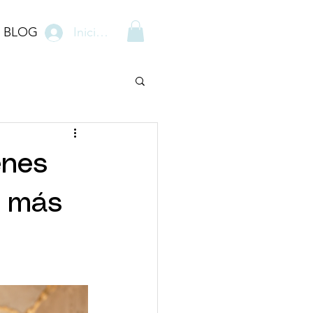
BLOG
Iniciar sesión
enes
s más