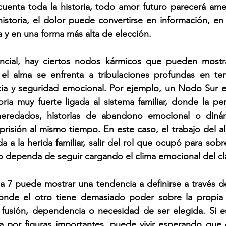
cuenta toda la historia, todo amor futuro parecerá amen
 historia, el dolor puede convertirse en información, en 
a y en una forma más alta de elección.
encial, hay ciertos nodos kármicos que pueden mostr
l alma se enfrenta a tribulaciones profundas en tem
cia y seguridad emocional. Por ejemplo, un Nodo Sur e
ia muy fuerte ligada al sistema familiar, donde la per
 heredados, historias de abandono emocional o diná
 prisión al mismo tiempo. En este caso, el trabajo del a
da a la herida familiar, salir del rol que ocupó para sobrev
o dependa de seguir cargando el clima emocional del cl
7 puede mostrar una tendencia a definirse a través de 
donde el otro tiene demasiado poder sobre la propia e
fusión, dependencia o necesidad de ser elegida. Si es
a por figuras importantes, puede vivir esperando que e