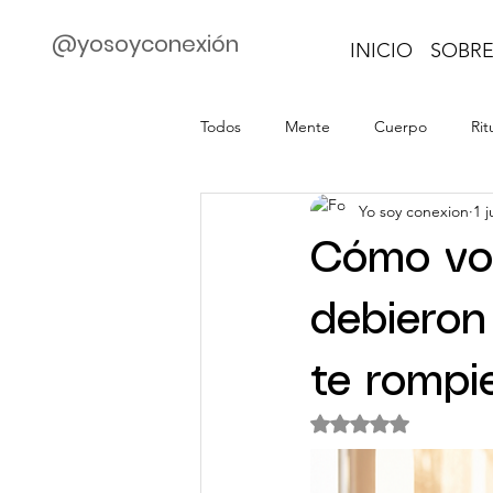
@yosoyconexión
INICIO
SOBRE
Todos
Mente
Cuerpo
Rit
Yo soy conexion
1 j
Cómo vol
debieron
te rompi
Obtuvo NaN de 5 es