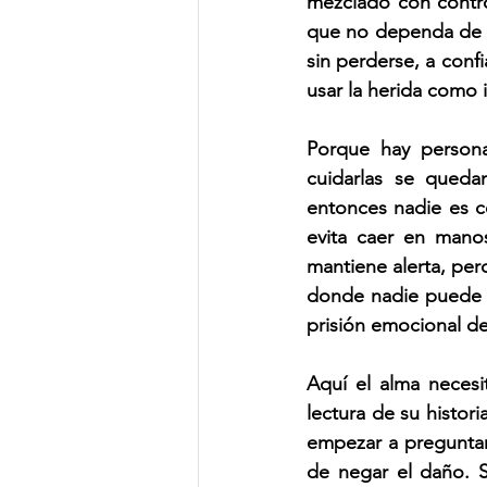
mezclado con control
que no dependa de q
sin perderse, a conf
usar la herida como 
Porque hay person
cuidarlas se quedan
entonces nadie es co
evita caer en mano
mantiene alerta, per
donde nadie puede e
prisión emocional de
Aquí el alma neces
lectura de su histor
empezar a preguntars
de negar el daño. S