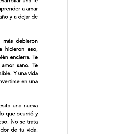
arrollar una fe 
prender a amar 
ño y a dejar de 
 más debieron 
 hicieron eso, 
én encierra. Te 
 amor sano. Te 
ble. Y una vida 
vertirse en una 
sita una nueva 
o que ocurrió y 
so. No se trata 
or de tu vida. 