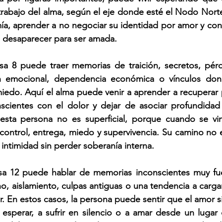
 trabajo del alma, según el eje donde esté el Nodo Norte,
a, aprender a no negociar su identidad por amor y const
 desaparecer para ser amada.
 8 puede traer memorias de traición, secretos, pérd
n emocional, dependencia económica o vínculos dond
iedo. Aquí el alma puede venir a aprender a recuperar 
nscientes con el dolor y dejar de asociar profundidad
esta persona no es superficial, porque cuando se vinc
ontrol, entrega, miedo y supervivencia. Su camino no es
 intimidad sin perder soberanía interna.
 12 puede hablar de memorias inconscientes muy fuerte
o, aislamiento, culpas antiguas o una tendencia a cargar
r. En estos casos, la persona puede sentir que el amor si
 esperar, a sufrir en silencio o a amar desde un lugar ca