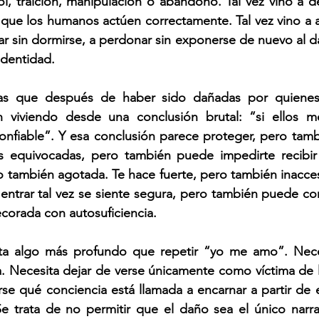
, traición, manipulación o abandono. Tal vez vino a des
ue los humanos actúen correctamente. Tal vez vino a a
iar sin dormirse, a perdonar sin exponerse de nuevo al da
identidad.
as que después de haber sido dañadas por quienes
 viviendo desde una conclusión brutal: “si ellos me
nfiable”. Y esa conclusión parece proteger, pero tambi
s equivocadas, pero también puede impedirte recibir
o también agotada. Te hace fuerte, pero también inaccesi
ntrar tal vez se siente segura, pero también puede con
corada con autosuficiencia.
ita algo más profundo que repetir “yo me amo”. Nece
ia. Necesita dejar de verse únicamente como víctima de l
e qué conciencia está llamada a encarnar a partir de e
e trata de no permitir que el daño sea el único narrad