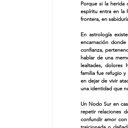
Porque si la herida 
espíritu entra en la
frontera, en sabidurí
En astrología exist
encarnación donde e
confianza, pertenen
hablar de una memor
lealtades, dolores
familia fue refugio y
en dejar de vivir ata
una identidad que n
Un Nodo Sur en casa 
repetir relaciones 
confundir amor con 
traicionada o dañad