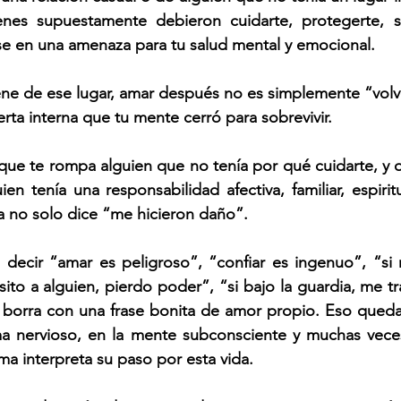
nes supuestamente debieron cuidarte, protegerte, so
se en una amenaza para tu salud mental y emocional. 
ne de ese lugar, amar después no es simplemente “volver
erta interna que tu mente cerró para sobrevivir.
ue te rompa alguien que no tenía por qué cuidarte, y ot
n tenía una responsabilidad afectiva, familiar, espirit
da no solo dice “me hicieron daño”. 
 decir “amar es peligroso”, “confiar es ingenuo”, “si
ito a alguien, pierdo poder”, “si bajo la guardia, me tr
borra con una frase bonita de amor propio. Eso queda i
ma nervioso, en la mente subconsciente y muchas veces
ma interpreta su paso por esta vida.