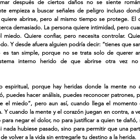
mar después de ciertos daños no se siente románti
e empieza a buscar señales de peligro incluso donde
 quiere abrirse, pero al mismo tiempo se protege. El c
erca demasiado. La persona quiere intimidad, pero cuan
l miedo. Quiere confiar, pero necesita controlar. Quier
o. Y desde afuera alguien podría decir: “tienes que san
 es tan simple, porque no se trata solo de querer ama
tema interno herido de que abrirse otra vez no si
jo espiritual, porque hay heridas donde la mente no a
ó, puedes hacer análisis, puedes reconocer patrones, p
de el miedo”, pero aun así, cuando llega el momento de
ra. Y cuando la mente y el corazón juegan en contra, a v
o para negar el dolor, no para justificar a quien te dañó, 
 nada hubiese pasado, sino para permitir que una parte
e volver a la vida sin entregarle tu destino a la herida.