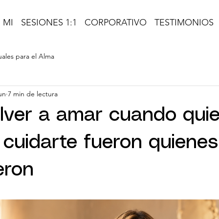
 MI
SESIONES 1:1
CORPORATIVO
TESTIMONIOS
uales para el Alma
un
7 min de lectura
ver a amar cuando qui
 cuidarte fueron quiene
eron
trellas.