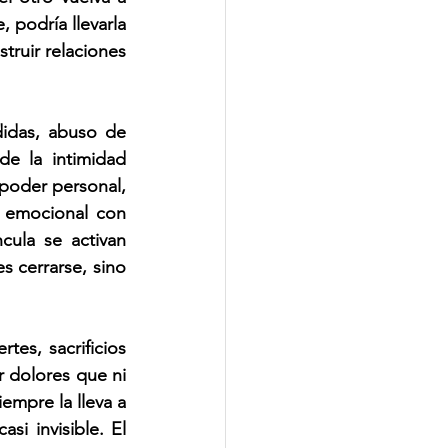
 podría llevarla 
ruir relaciones 
idas, abuso de 
e la intimidad 
poder personal, 
 emocional con 
ula se activan 
 cerrarse, sino 
s, sacrificios 
 dolores que ni 
empre la lleva a 
si invisible. El 