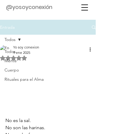
@yosoyconexión
Entrada
Todos
Yo soy conexion
Todos
9 ene 2025
Obtuvo NaN de 5 estrellas.
Mente
Cuerpo
Rituales para el Alma
No es la sal.
No son las harinas.