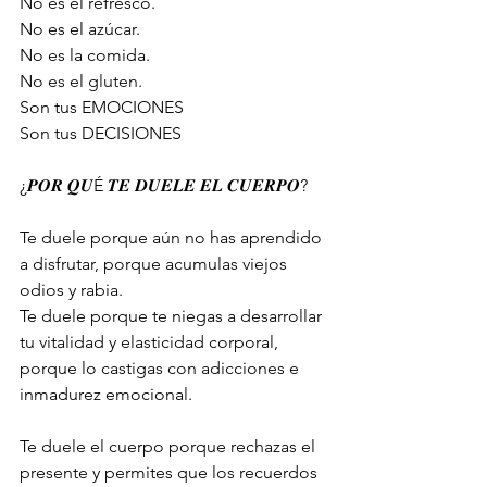
No es el refresco.
No es el azúcar.
No es la comida.
No 
es el gluten.
Son tus EMOCIONES
Son tus DECISIONES
¿𝑷𝑶𝑹 𝑸𝑼É 𝑻𝑬 𝑫𝑼𝑬𝑳𝑬 𝑬𝑳 𝑪𝑼𝑬𝑹𝑷𝑶?
Te duele porque aún no has aprendido 
a disfrutar, porque acumulas viejos 
odios y rabia.
Te duele porque te niegas a desarrollar 
tu vitalidad y elasticidad corporal, 
porque lo castigas con adicciones e 
inmadurez emocional.
Te duele el cuerpo porque rechazas el 
presente y permites que los recuerdos 