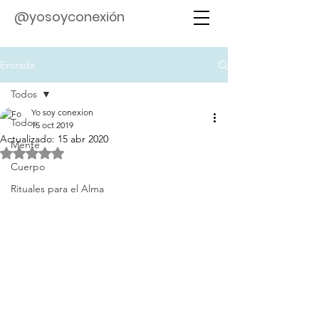
@yosoyconexión
Entrada
Todos
Yo soy conexion
Todos
15 oct 2019
Actualizado:
15 abr 2020
Mente
Obtuvo NaN de 5 estrellas.
Cuerpo
Rituales para el Alma