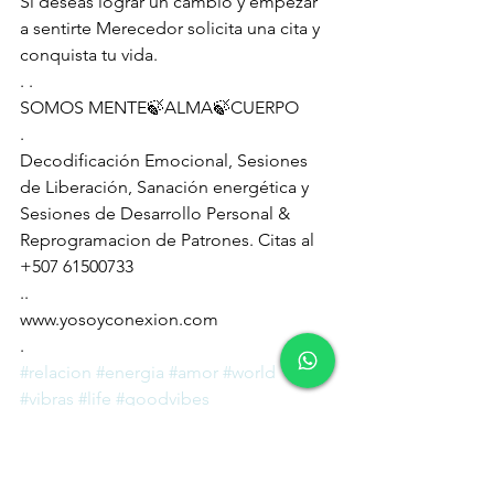
Si deseas lograr un cambio y empezar 
a sentirte Merecedor solicita una cita y 
conquista tu vida.
. .
SOMOS MENTE🍃ALMA🍃CUERPO
.
Decodificación Emocional, Sesiones 
de Liberación, Sanación energética y 
Sesiones de Desarrollo Personal & 
Reprogramacion de Patrones. Citas al 
+507 61500733
..
www.yosoyconexion.com
.
#relacion
#energia
#amor
#world
#vibras
#life
#goodvibes
#espiritualidad
#aura
#vidaespiritual
#saludmental
#post
#inspiration
#frases
#energy
#amorpropio
#vida
#salud