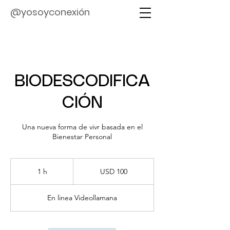
@yosoyconexión
BIODESCODIFICA
CIÓN
Una nueva forma de vivr basada en el
Bienestar Personal
100
dólares
1 h
1
USD 100
estadounidenses
En linea Videollamana