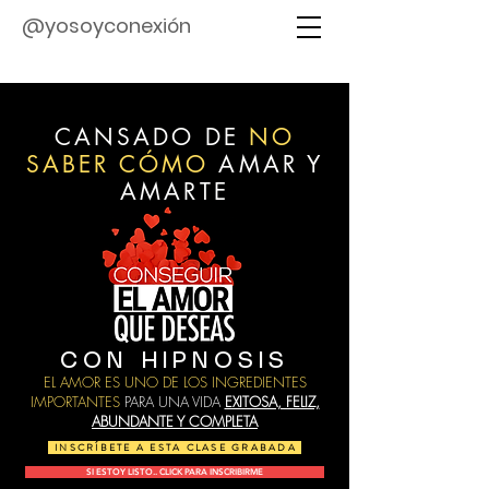
@yosoyconexión
CANSADO DE
NO
SABER CÓMO
AMAR Y
AMARTE
CON HIPNOSIS
EL AMOR ES UNO DE LOS INGREDIENTES
IMPORTANTES
PARA UNA VIDA
EXITOSA, FELIZ,
ABUNDANTE Y COMPLETA
INSCRÍBETE A ESTA CLASE GRABADA
SI ESTOY LISTO.. CLICK PARA INSCRIBIRME