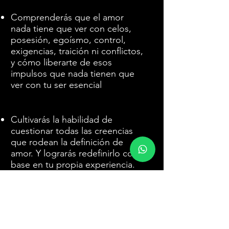
Comprenderás que el amor
nada tiene que ver con celos,
posesión, egoísmo, control,
exigencias, traición ni conflictos,
y cómo liberarte de esos
impulsos que nada tienen que
ver con tu ser esencial
Cultivarás la habilidad de
cuestionar todas las creencias
que rodean la definición de
amor. Y lograrás redefinirlo con
base en tu propia experiencia.
Crearás un espacio adecuado
para comunicarte abierta,
asertiva y respetuosamente con