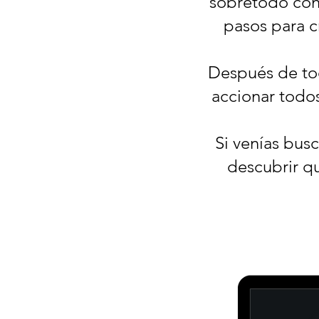
sobretodo cone
pasos para c
Después de tod
accionar todos
Si venías busc
descubrir qu