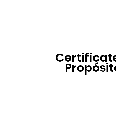
Certifícat
Propósi