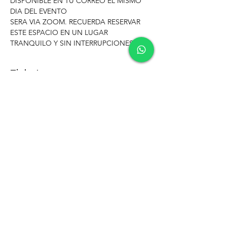
DISPONIBLE EN TU CORREO EL MISMO 
DIA DEL EVENTO
SERA VIA ZOOM. RECUERDA RESERVAR 
ESTE ESPACIO EN UN LUGAR 
TRANQUILO Y SIN INTERRUPCIONES
Tickets
Venta finalizada
Tipo de entrada
CEREMONIA LIBERACION
Precio
USD 55.00
Compartir este evento