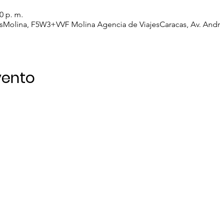
00 p. m.
ajesMolina, F5W3+VVF Molina Agencia de ViajesCaracas, Av. Andr
vento