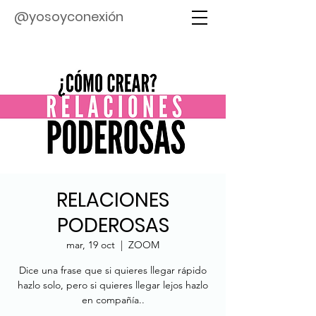
@yosoyconexión
RELACIONES
PODEROSAS
mar, 19 oct
  |  
ZOOM
Dice una frase que si quieres llegar rápido
hazlo solo, pero si quieres llegar lejos hazlo