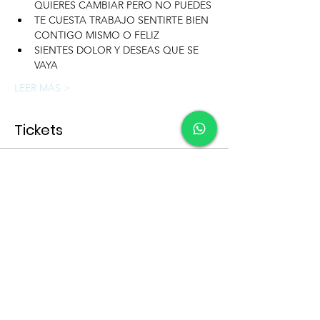
QUIERES CAMBIAR PERO NO PUEDES
TE CUESTA TRABAJO SENTIRTE BIEN 
CONTIGO MISMO O FELIZ
SIENTES DOLOR Y DESEAS QUE SE 
VAYA
LEER MÁS >
Tickets
Entradas agotadas
Tipo de entrada
SANANDO HERIDAS 04JULIO
Leer más
Precio
USD 30.00