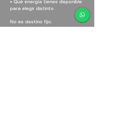
• Qué energía tienes disponible
para elegir distinto
No es destino fijo.
Es conciencia aplicada.
RESULTADO REAL
Cuando comprendes tu diseño:
✔ Dejas de ir contra ti
✔ Tomas decisiones con más
coherencia
✔ Reconoces tus talentos
✔ Sueltas expectativas ajenas
✔ Te alineas con tu propósito real
No necesitas intentar más.
Necesitas alinearte mejor.