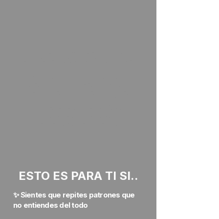
CLICK PARA INICIAR PASO 1
Muchas personas intentan
cambiar su vida haciendo más.
Pero si no comprendes tu
diseño, terminas forzando
caminos que no son tuyos
No es falta de capacidad
Es falta de claridad
Y la claridad cambia todo
ESTO ES PARA TI SI..
✨ Sientes que repites patrones que
no entiendes del todo