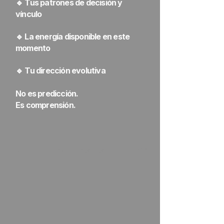
🔹 Tus patrones de decisión y
vínculo
🔹 La energía disponible en este
momento
🔹 Tu dirección evolutiva
No es predicción.
Es comprensión.
¿CÓMO FUNCIONA LA SESIÓN?
✔ Modalidad online vía Zoom
✔ Análisis previo de tu carta natal
✔ Lectura profunda y personalizada
✔ Espacio para preguntas y claridad
práctica