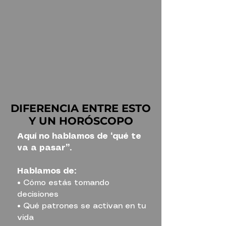
Necesitarás:
Fecha, hora y lugar de nacimiento.
QUIERO MI CITA PASO 1
DIFERENCIA ENTRE ESTO
Y UN HORÓSCOPO
Aquí no hablamos de “qué te
va a pasar”.
Hablamos de:
• Cómo estás tomando
decisiones
• Qué patrones se activan en tu
vida