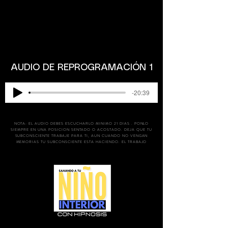
AUDIO DE REPROGRAMACIÓN 1
-20:39
NOTA: EL AUDIO DEBES ESCUCHARLO MINIMO 21 DIAS . PONLO
SIEMPRE EN UNA POSICION SENTADO O ACOSTADO. DEJA QUE TU
SUBCONSCIENTE TRABAJE PARA TI, AUN CUANDO NO VENGAN
MEMORIAS TU SUBCONSCIENTE ESTA HACIENDO. EL TRABAJO