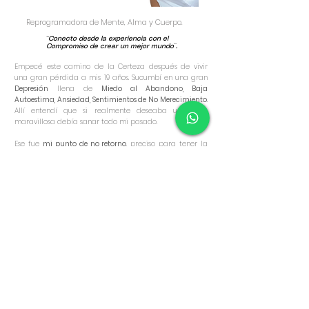
Reprogramadora de Mente, Alma y Cuerpo.
¨Conecto desde la experiencia con el
Compromiso de crear un mejor mundo¨.
Empecé este camino de la Certeza después de vivir
una gran pérdida a mis 19 años. Sucumbí en una gran
Depresión
llena de
Miedo al Abandono, Baja
Autoestima, Ansiedad, Sentimientos de No Merecimiento
.
Allí entendí que si realmente deseaba una vida
maravillosa debía sanar todo mi pasado.
Ese fue
mi punto de no retorno
, preciso para tener la
experiencia sobre la teoría que tanto había estudiado
junto a grandiosos maestros y mentores de renombre
mundial
, y así ayudar a miles de personas con casos
parecidos o iguales al mío.
Soy una prueba viviente exitosa de lo que practico
.
Agradezco cada una de las situaciones. Todo lo que un
día parecía un laberinto sin salida se convirtió en el
Comienzo de la aventura más maravillosa de mi vida.
Cada día trasmito todos y cada uno de los
PASOS
PRACTICOS QUE SÉ QUE SÍ FUNCIONAN.
Funcionaron para
mi y le funcionan a muchas personas que han pasado
por mis consultas desde
Grandes Empresarios, CEO’s,