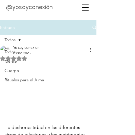
@yosoyconexión
Entrada
Todos
Yo soy conexion
Todos
8 ene 2025
Obtuvo NaN de 5 estrellas.
Mente
Cuerpo
Rituales para el Alma
La deshonestidad en las diferentes 
tipos de relaciones y los matrimonios 