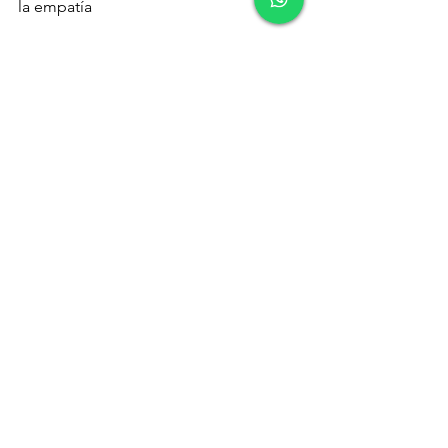
la empatía
Prevenir la deshonestidad:
1. Practique una comunicación abierta 
y honesta.
2. Establecer confianza a través de la 
transparencia y la coherencia
3. Establezca límites y expectativas
Ver todo
Entradas recientes