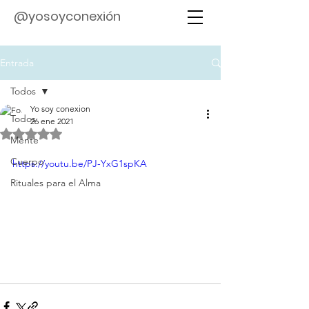
@yosoyconexión
Entrada
Todos
Yo soy conexion
Todos
26 ene 2021
Obtuvo NaN de 5 estrellas.
Mente
Cuerpo
https://youtu.be/PJ-YxG1spKA
Rituales para el Alma