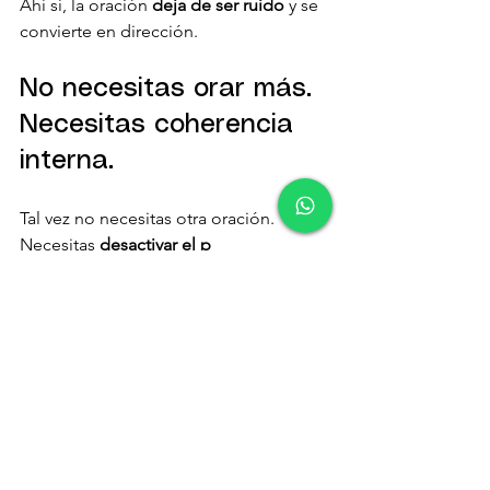
Ahí sí, la oración 
deja de ser ruido 
y se 
convierte en dirección.
No necesitas orar más. 
Necesitas coherencia 
interna.
Tal vez no necesitas otra oración. 
Necesitas 
desactivar el p
rograma
 que te mantiene pidiendo lo 
mismo desde hace años.
Tal vez no necesitas más fe. Necesitas 
orden interno
.
Porque cuando la mente 
subconsciente se alinea, la oración 
deja de ser súplica y se convierte en 
confirmación
.