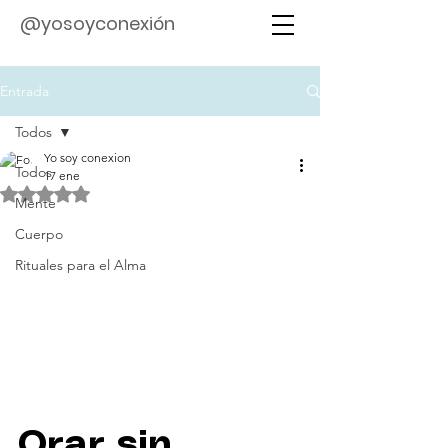
@yosoyconexión
Entrada
Todos
Yo soy conexion
Todos
17 ene
Obtuvo NaN de 5 estrellas.
Mente
Cuerpo
Rituales para el Alma
Orar sin 