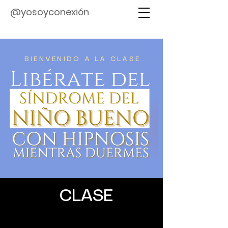
@yosoyconexión
BIENVENIDO A LA CLASE
CLASE