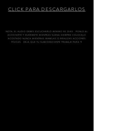
CLICK PARA DESCARGARLOS
NOTA: EL AUDIO DEBES ESCUCHARLO MINIMO 90 DIAS . PONLO AL
ACOSTARTE Y DUERMETE MIENTRAS SUENA.SIEMPRE COLOCALO
ACOSTADO NUNCA MIENTRAS MANEJAS O REALIZAS ACCIONES
FISICAS. DEJA QUE TU SUBCONSCIENTE TRABAJE PARA TI