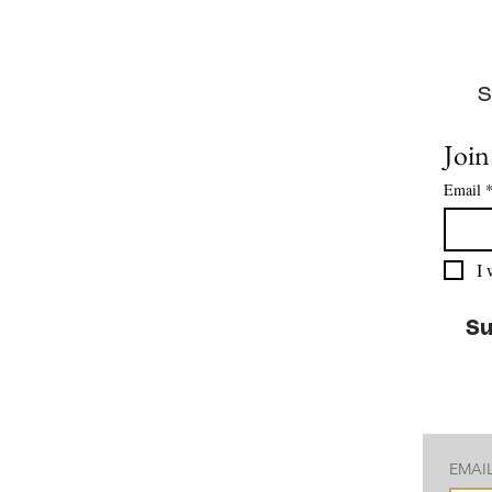
S
s
Join
Email
I 
Su
EMAI