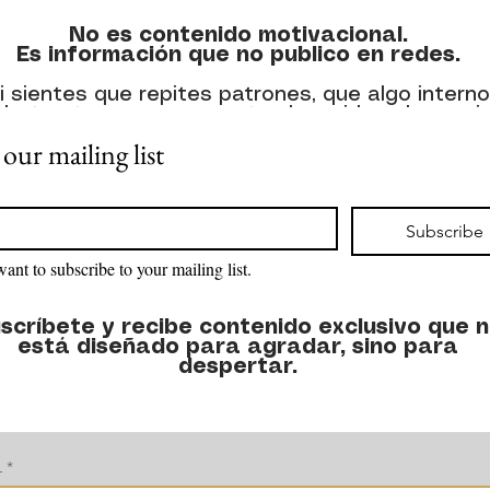
No es contenido motivacional.
Es información que no publico en redes.
i sientes que repites patrones, que algo interno
abotea tu avance o que tu alma pide coherencia
este blog es para ti.
 our mailing list
💫 ✝️ Astroteología
*
🪐 Astrología
Subscribe
🧠 Subconsciente
want to subscribe to your mailing list.
✧ Propósito real, sin filtros
scríbete y recibe contenido exclusivo que 
está diseñado para agradar, sino para
despertar.
L
*