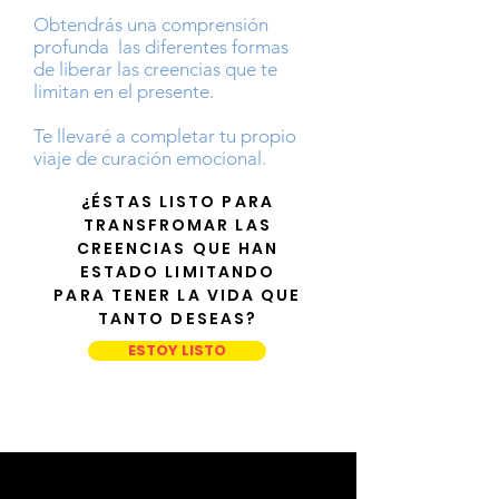
Obtendrás una comprensión
profunda las diferentes formas
de liberar las creencias que te
limitan en el presente.
Te llevaré a completar tu propio
viaje de curación emocional.
¿ÉSTAS LISTO PARA
TRANSFROMAR LAS
CREENCIAS QUE HAN
ESTADO LIMITANDO
PARA TENER LA VIDA QUE
TANTO DESEAS?
ESTOY LISTO