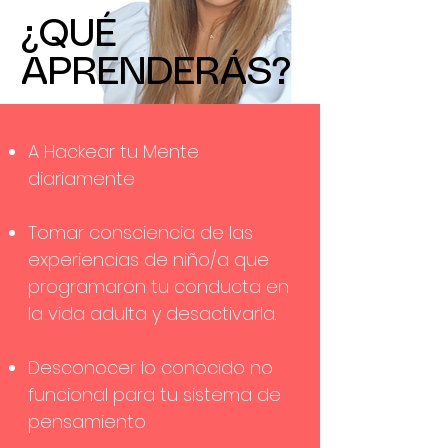
¿QUÉ
APRENDERÁS?
A Hackear tu Mente
diariamente
Tomar consciencia de las
experiencias de niño/a que
programaron tu conducta en
la vida adulta y desactivarla.
Desconocer lo conocido no
funcional para tu sistema de
pensamiento