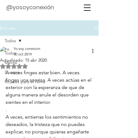
@yosoyconexión
Entrada
Todos
Yo soy conexion
Todos
30 oct 2019
Actualizado:
15 abr 2020
Mente
Obtuvo NaN de 5 estrellas.
Cuerpo
A veces finges estar bien. A veces 
finges una sonrisa. A veces actúas en el 
Rituales para el Alma
exterior con la esperanza de que de 
alguna manera anule el desorden que 
sientes en el interior.
.
A veces, entierras los sentimientos no 
deseados, la tristeza que no puedes 
explicar, no porque quieras engañarte 