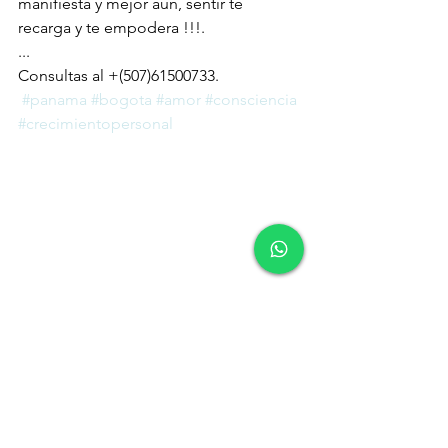
manifiesta y mejor aun, sentir te 
recarga y te empodera !!!.
...
Consultas al +(507)61500733.
#panama
#bogota
#amor
#consciencia
#crecimientopersonal
Mente