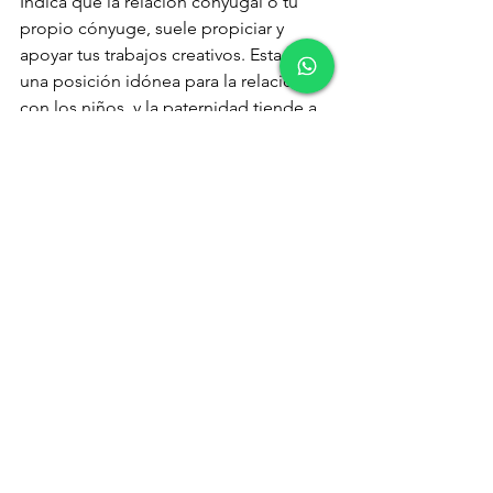
Indica que la relación conyugal o tu 
propio cónyuge, suele propiciar y 
apoyar tus trabajos creativos. Esta es 
una posición idónea para la relación 
con los niños, y la paternidad tiende a 
reforzar la relación, si bien, en casos 
conflictivos, la paternidad lo que 
puede es eclipsar y hasta anular la 
relación conyugal. No suelen ser 
frecuentes los problemas de adulterio, 
ya que la actitud hacia la vida 
matrimonial suele ser de claridad y de 
dignidad.
Juno en casa VI
Indica que la cotidianeidad es de suma 
importancia en la relación, que tiende 
a valorarse en función de los pequeños 
detalles y acontecimientos que día a 