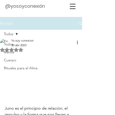
@yosoyconexión
Entrada
Todos
Yo soy conexion
Todos
30 abr 2023
Obtuvo NaN de 5 estrellas.
Mente
Cuerpo
Rituales para el Alma
Juno es el principio de relación, el 
impulso y la forma que nos llevan a 