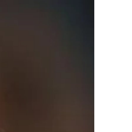
Quieren resultados, pero no certeza, quieren
cambios, pero no convicción, quieren
controlar lo visible, pero desprecian lo
invisible. Y ahí está el problema. Porque la
mente subconsciente no responde a lo que
dices… responde a lo