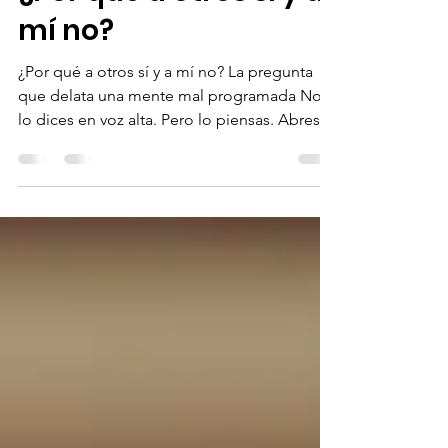
Yo soy conexion
2 feb
2 min de lectura
¿Por qué a otros sí y a
mí no?
¿Por qué a otros sí y a mí no? La pregunta
que delata una mente mal programada No
lo dices en voz alta. Pero lo piensas. Abres
Instagram Anillos Flores Cenas Viajes Y tu
mente no piensa :“me alegro por ellos”.
Piensas: “¿Qué saben ellos que yo no?”
“¿Qué tienen que yo no tengo?” Esa
pregunta no es curiosidad. Es una acusación.
Y casi siempre, el acusado eres tú. ¿Por qué
a otros sí y a mí no? La comparación no es el
problema. La ignorancia mental sí La
comparación es automáti